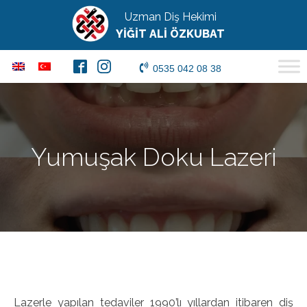
Uzman Diş Hekimi
YİĞİT ALİ ÖZKUBAT
0535 042 08 38
Yumuşak Doku Lazeri
Lazerle yapılan tedaviler 1990’lı yıllardan itibaren diş