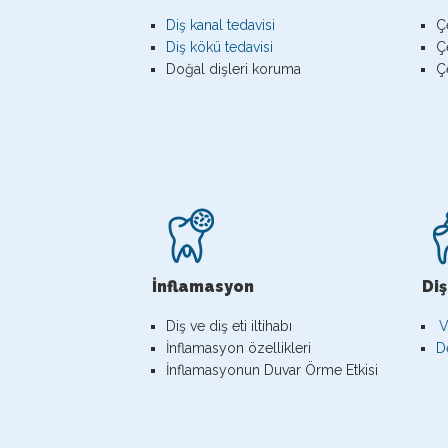
Diş kanal tedavisi
Ç
Diş kökü tedavisi
Çe
Doğal dişleri koruma
Çe
İnflamasyon
Di
Diş ve diş eti iltihabı
V
İnflamasyon özellikleri
D
İnflamasyonun Duvar Örme Etkisi