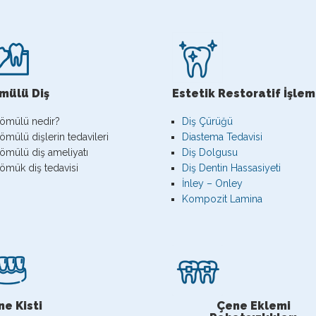
mülü Diş
Estetik Restoratif İşlem
ömülü nedir?
Diş Çürüğü
ömülü dişlerin tedavileri
Diastema Tedavisi
ömülü diş ameliyatı
Diş Dolgusu
ömük diş tedavisi
Diş Dentin Hassasiyeti
İnley – Onley
Kompozit Lamina
e Kisti
Çene Eklemi