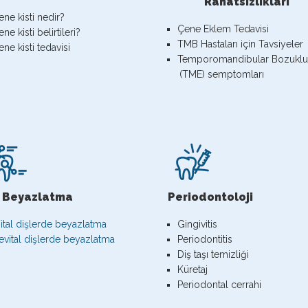
Rahatsızlıkları
ene kisti nedir?
Çene Eklem Tedavisi
ne kisti belirtileri?
TMB Hastaları için Tavsiyeler
ne kisti tedavisi
Temporomandibular Bozukl
(TME) semptomları
ş Beyazlatma
Periodontoloji
ital dişlerde beyazlatma
Gingivitis
evital dişlerde beyazlatma
Periodontitis
Diş taşı temizliği
Küretaj
Periodontal cerrahi