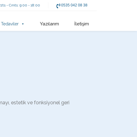
zts - Cmts: 9:00 - 18:00
0535 042 08 38
Yazılarım
İletişim
Tedaviler
ayı, estetik ve fonksiyonel geri