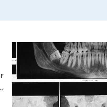
r
mik