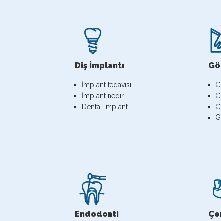
Diş İmplantı
Gö
İmplant tedavisi
G
İmplant nedir
G
Dental implant
G
G
Endodonti
Çen